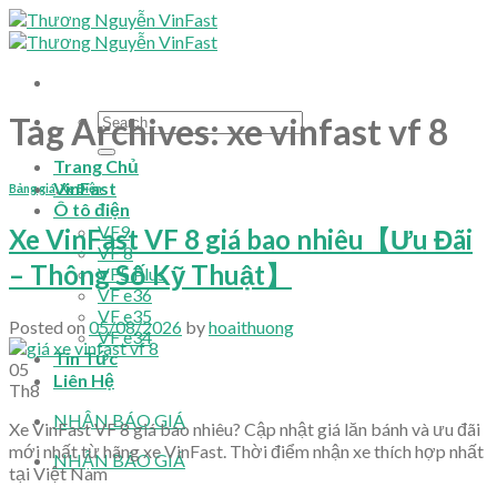
Skip
to
content
Tag Archives:
xe vinfast vf 8
Trang Chủ
VinFast
Bảng giá
,
Xe Điện
Ô tô điện
VF9
Xe VinFast VF 8 giá bao nhiêu【Ưu Đãi
VF 8
– Thông Số Kỹ Thuật】
VF5 Plus
VF e36
VF e35
Posted on
05/08/2026
by
hoaithuong
VF e34
Tin Tức
05
Liên Hệ
Th8
NHẬN BÁO GIÁ
Xe VinFast VF 8 giá bao nhiêu? Cập nhật giá lăn bánh và ưu đãi
mới nhất từ hãng xe VinFast. Thời điểm nhận xe thích hợp nhất
NHẬN BÁO GIÁ
tại Việt Nam