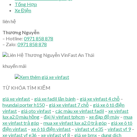
Tổng Hợp
Xe Điện
liên hệ
Thương Nguyễn
– Hotline:
0971 858 878
– Zalo:
0971 858 878
khuyến mãi
TỪ KHÓA TÌM KIẾM
giá xe vinfast
–
giá xe fadil lăn bánh
–
giá xe vinfast 4 chỗ
–
hyundai porter h150
–
giá xe vinfast 7 chỗ
–
giá xe ô tô điện
vinfast
–
giá oto vinfast
–
các màu xe vinfast fadil
–
xe vinfast
lux a2.0 màu hồng
–
đại lý vinfast tphcm
–
xe đạp độ máy
–
mua
xe vinfast trả góp
–
mua xe vinfast lux a2.0 trả góp
–
giá xe ô tô
điện vinfast
–
xe ô tô điện vinfast
–
vinfast vf e35
–
vinfast vf 9
–
xe vinfast vf e36
–
xe vinfast vf 8
–
giá xe bmx
–
dung dịch