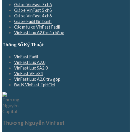
Giá xe VinFast 7 chỗ
Giá xe VinFast 5 chỗ
Giá xe VinFast 4 chỗ
Giá xe Fadil lăn bánh
Các màu xe VinFast Fadil
VinFast Lux A2.0 màu hồng
Thông Số Kỹ Thuật
VinFast Fadil
VinFast Lux A2.0
VinFast Lux SA2.0
VinFast VF e34
VinFast Lux A2.0 trả góp
Đại lý VinFast TpHCM
Thương Nguyễn VinFast