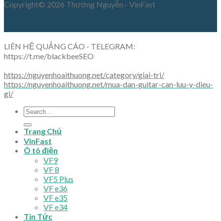
Copyright© 2026 Thương Nguyễn - VinFast
LIÊN HỆ QUẢNG CÁO - TELEGRAM:
https://t.me/blackbeeSEO
https://nguyenhoaithuong.net/category/giai-tri/
https://nguyenhoaithuong.net/mua-dan-guitar-can-luu-y-dieu-
gi/
Trang Chủ
VinFast
Ô tô điện
VF9
VF 8
VF5 Plus
VF e36
VF e35
VF e34
Tin Tức