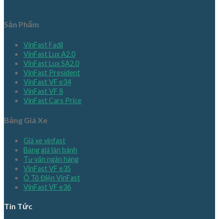
Sản Phẩm
VinFast Fadil
VinFast Lux A2.0
VinFast Lux SA2.0
VinFast President
VinFast VF e34
VinFast VF 8
VinFast Cars Price
Bảng Giá Xe
Giá xe vinfast
Bảng giá lăn bánh
Tư vấn ngân hàng
VinFast VF e35
Ô Tô Điện VinFast
VinFast VF e36
Tin Tức