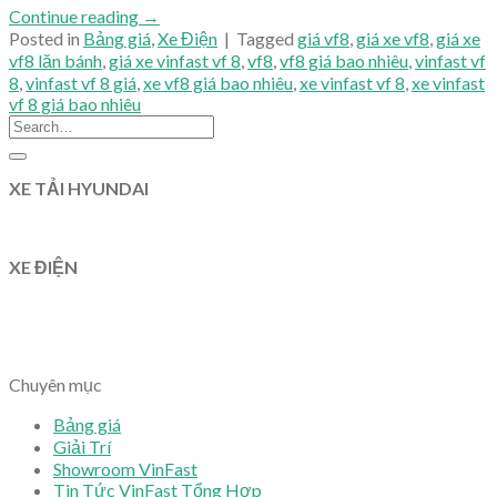
Continue reading
→
Posted in
Bảng giá
,
Xe Điện
|
Tagged
giá vf8
,
giá xe vf8
,
giá xe
vf8 lăn bánh
,
giá xe vinfast vf 8
,
vf8
,
vf8 giá bao nhiêu
,
vinfast vf
8
,
vinfast vf 8 giá
,
xe vf8 giá bao nhiêu
,
xe vinfast vf 8
,
xe vinfast
vf 8 giá bao nhiêu
XE TẢI HYUNDAI
XE ĐIỆN
Chuyên mục
Bảng giá
Giải Trí
Showroom VinFast
Tin Tức VinFast Tổng Hợp