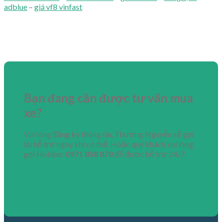
adblue
–
giá vf8 vinfast
Bạn đang cần được tư vấn mua
xe?
Vui lòng đăng ký thông tin, Thương Nguyễn sẽ gọi
lại hỗ trợ ngay khi có thể. Hoặc quý khách vui lòng
gọi Hotline:
0971 858 878
để được hổ trợ 24/7.
Đăng Ký tư vẫn