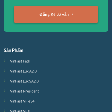
Đăng Ký tư vẫn
Sản Phẩm
VinFast Fadil
VinFast Lux A2.0
VinFast Lux SA2.0
VinFast President
VinFast VF e34
VinFast VF 8