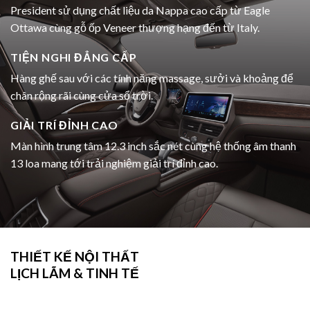
President sử dụng chất liệu da Nappa cao cấp từ Eagle
Ottawa cùng gỗ ốp Veneer thượng hạng đến từ Italy.
TIỆN NGHI ĐẲNG CẤP
Hàng ghế sau với các tính năng massage, sưởi và khoảng để
chân rộng rãi cùng cửa sổ trời.
GIẢI TRÍ ĐỈNH CAO
Màn hình trung tâm 12.3 inch sắc nét cùng hệ thống âm thanh
13 loa mang tới trải nghiệm giải trí đỉnh cao.
THIẾT KẾ NỘI THẤT
LỊCH LÃM & TINH TẾ