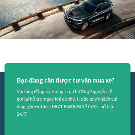
Bạn đang cần được tư vấn mua xe?
Vui lòng đăng ký thông tin, Thương Nguyễn sẽ
gọi lại hỗ trợ ngay khi có thể. Hoặc quý khách vui
lòng gọi Hotline:
0971 858 878
để được hổ trợ
24/7.