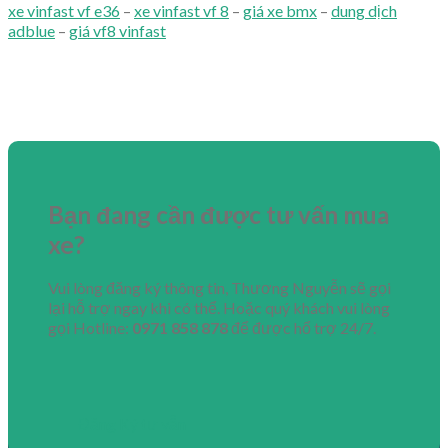
xe vinfast vf e36
–
xe vinfast vf 8
–
giá xe bmx
–
dung dịch
adblue
–
giá vf8 vinfast
Bạn đang cần được tư vấn mua
xe?
Vui lòng đăng ký thông tin, Thương Nguyễn sẽ gọi
lại hỗ trợ ngay khi có thể. Hoặc quý khách vui lòng
gọi Hotline:
0971 858 878
để được hổ trợ 24/7.
Đăng Ký tư vẫn