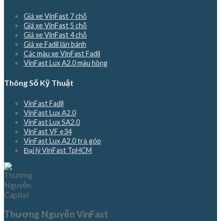
Giá xe VinFast 7 chỗ
Giá xe VinFast 5 chỗ
Giá xe VinFast 4 chỗ
Giá xe Fadil lăn bánh
Các màu xe VinFast Fadil
VinFast Lux A2.0 màu hồng
Thông Số Kỹ Thuật
VinFast Fadil
VinFast Lux A2.0
VinFast Lux SA2.0
VinFast VF e34
VinFast Lux A2.0 trả góp
Đại lý VinFast TpHCM
Thương Nguyễn VinFast