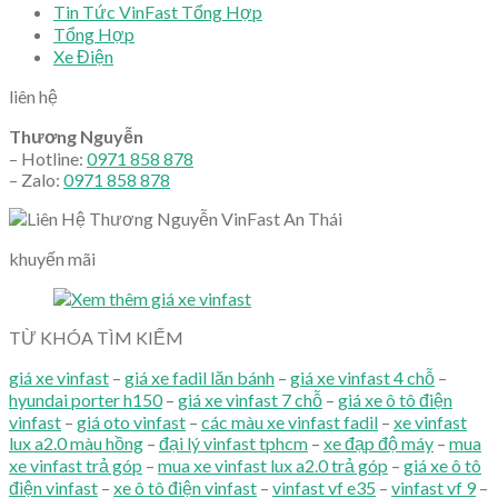
Tin Tức VinFast Tổng Hợp
Tổng Hợp
Xe Điện
liên hệ
Thương Nguyễn
– Hotline:
0971 858 878
– Zalo:
0971 858 878
khuyến mãi
TỪ KHÓA TÌM KIẾM
giá xe vinfast
–
giá xe fadil lăn bánh
–
giá xe vinfast 4 chỗ
–
hyundai porter h150
–
giá xe vinfast 7 chỗ
–
giá xe ô tô điện
vinfast
–
giá oto vinfast
–
các màu xe vinfast fadil
–
xe vinfast
lux a2.0 màu hồng
–
đại lý vinfast tphcm
–
xe đạp độ máy
–
mua
xe vinfast trả góp
–
mua xe vinfast lux a2.0 trả góp
–
giá xe ô tô
điện vinfast
–
xe ô tô điện vinfast
–
vinfast vf e35
–
vinfast vf 9
–