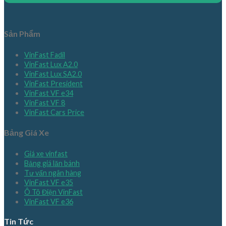
Sản Phẩm
VinFast Fadil
VinFast Lux A2.0
VinFast Lux SA2.0
VinFast President
VinFast VF e34
VinFast VF 8
VinFast Cars Price
Bảng Giá Xe
Giá xe vinfast
Bảng giá lăn bánh
Tư vấn ngân hàng
VinFast VF e35
Ô Tô Điện VinFast
VinFast VF e36
Tin Tức