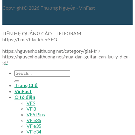
Copyright© 2026 Thương Nguyễn - VinFast
LIÊN HỆ QUẢNG CÁO - TELEGRAM:
https://t.me/blackbeeSEO
https://nguyenhoaithuong.net/category/giai-tri/
https://nguyenhoaithuong.net/mua-dan-guitar-can-luu-y-dieu-
gi/
Trang Chủ
VinFast
Ô tô điện
VF9
VF 8
VF5 Plus
VF e36
VF e35
VF e34