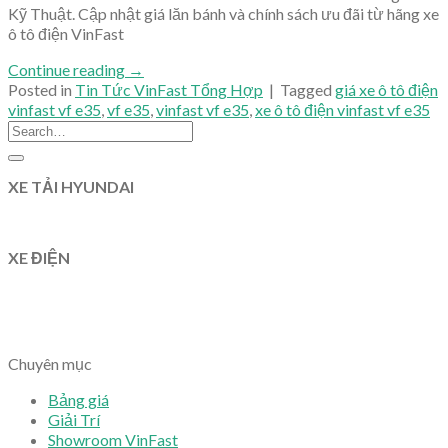
Kỹ Thuật. Cập nhật giá lăn bánh và chính sách ưu đãi từ hãng xe
ô tô điện VinFast
Continue reading
→
Posted in
Tin Tức VinFast Tổng Hợp
|
Tagged
giá xe ô tô điện
vinfast vf e35
,
vf e35
,
vinfast vf e35
,
xe ô tô điện vinfast vf e35
XE TẢI HYUNDAI
XE ĐIỆN
Chuyên mục
Bảng giá
Giải Trí
Showroom VinFast