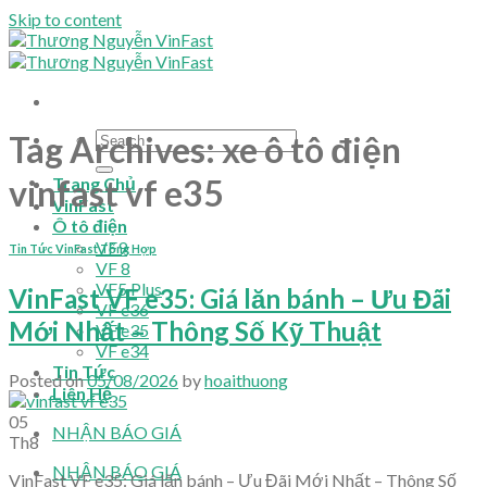
Skip to content
Tag Archives:
xe ô tô điện
vinfast vf e35
Trang Chủ
VinFast
Ô tô điện
VF9
Tin Tức VinFast Tổng Hợp
VF 8
VF5 Plus
VinFast VF e35: Giá lăn bánh – Ưu Đãi
VF e36
Mới Nhất – Thông Số Kỹ Thuật
VF e35
VF e34
Tin Tức
Posted on
05/08/2026
by
hoaithuong
Liên Hệ
05
NHẬN BÁO GIÁ
Th8
NHẬN BÁO GIÁ
VinFast VF e35: Giá lăn bánh – Ưu Đãi Mới Nhất – Thông Số