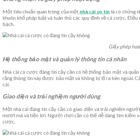
Một tiêu chuẩn quan trọng của một
nhà cái uy tín
là có chứng n
khuôn khổ pháp luật và tuân thủ các quy định về cá cược. Điề
bạch.
Giấy phép hoạt
Hệ thống bảo mật và quản lý thông tin cá nhân
Nhà cái cá cược đáng tin cậy cần có hệ thống bảo mật và quản l
rằng thông tin này được bảo mật và không bị lộ ra bên ngoài. C
cái.
Giao diện và trải nghiệm người dùng
Một nhà cái đáng tin cậy cần có giao diện và trải nghiệm ngườ
mượt mà và tiện lợi. Người chơi cần có thể dễ dàng tìm kiếm và 
cược.