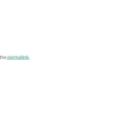
 the
permalink
.