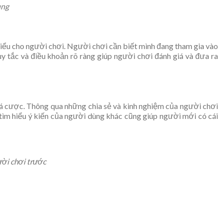
ùng
hiểu cho người chơi. Người chơi cần biết mình đang tham gia vào
uy tắc và điều khoản rõ ràng giúp người chơi đánh giá và đưa ra
 cá cược. Thông qua những chia sẻ và kinh nghiệm của người chơi
tìm hiểu ý kiến của người dùng khác cũng giúp người mới có cái
ười chơi trước