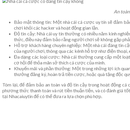
An toàn 
Bảo mật thông tin: Một nhà cái cá cược uy tín sẽ đảm bảo
chơi khỏi các hacker và hoạt động gian lận.
Độ tin cậy: Nhà cái uy tín thường có nhiều năm kinh nghi
thức, điều này đảm bảo rằng người chơi sẽ không gặp phải
Hỗ trợ khách hàng chuyên nghiệp: Một nhà cái đáng tin cậy
của người chơi, thông qua các kênh hỗ trợ như điện thoại, 
Đa dạng các loại cược: Nhà cái thường cung cấp một loạt 
cơ hội để thỏa mãn sở thích cá cược của mình.
Khuyến mãi và phần thưởng: Một trong những lợi ích quan
thưởng đăng ký, hoàn trả tiền cược, hoặc quà tặng độc quy
Tóm lại, để đảm bảo an toàn và độ tin cậy trong hoạt động cá 
phương thức thanh toán và rút tiền thuận tiện, và có đánh giá t
tại Nhacaiuytin để có thể đưa ra lựa chọn phù hợp.