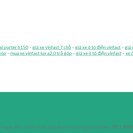
ai porter h150
–
giá xe vinfast 7 chỗ
–
giá xe ô tô điện vinfast
–
giá 
 góp
–
mua xe vinfast lux a2.0 trả góp
–
giá xe ô tô điện vinfast
–
xe 
ợ ngay khi có thể. Hoặc quý khách vui lòng gọi Hotline:
0971 858 