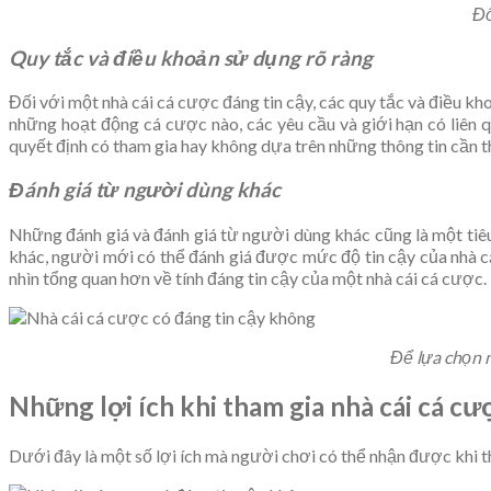
Đố
Quy tắc và điều khoản sử dụng rõ ràng
Đối với một nhà cái cá cược đáng tin cậy, các quy tắc và điều 
những hoạt động cá cược nào, các yêu cầu và giới hạn có liên q
quyết định có tham gia hay không dựa trên những thông tin cần th
Đánh giá từ người dùng khác
Những đánh giá và đánh giá từ người dùng khác cũng là một tiêu
khác, người mới có thể đánh giá được mức độ tin cậy của nhà c
nhìn tổng quan hơn về tính đáng tin cậy của một nhà cái cá cược.
Để lựa chọn n
Những lợi ích khi tham gia nhà cái cá cư
Dưới đây là một số lợi ích mà người chơi có thể nhận được khi t