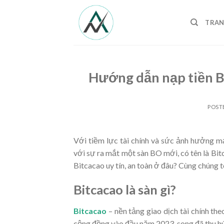
Skip
to
TRAN
content
Hướng dẫn nạp tiền Bi
POST
Với tiềm lực tài chính và sức ảnh hưởng m
với sự ra mắt một sàn BO mới, có tên là Bi
Bitcacao uy tín, an toàn ở đâu? Cùng chúng tô
Bitcacao là sàn gì?
Bitcacao
– nền tảng giao dịch tài chính t
cộng đồng vào đầu năm 2023, song đã thu hú