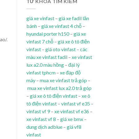
TỪ KHÓA TÌM KIẾM
giá xe vinfast
–
giá xe fadil lăn
bánh
–
giá xe vinfast 4 chỗ
–
hyundai porter h150
–
giá xe
ao/.
vinfast 7 chỗ
–
giá xe ô tô điện
vinfast
–
giá oto vinfast
–
các
màu xe vinfast fadil
–
xe vinfast
lux a2.0 màu hồng
–
đại lý
vinfast tphcm
–
xe đạp độ
máy
–
mua xe vinfast trả góp
–
mua xe vinfast lux a2.0 trả góp
–
giá xe ô tô điện vinfast
–
xe ô
tô điện vinfast
–
vinfast vf e35
–
vinfast vf 9
–
xe vinfast vf e36
–
xe vinfast vf 8
–
giá xe bmx
–
dung dịch adblue
–
giá vf8
vinfast