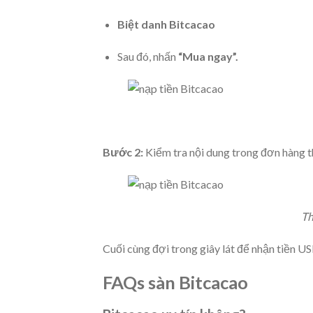
Biệt danh Bitcacao
Sau đó, nhấn
“Mua ngay”.
Bước 2:
Kiểm tra nội dung trong đơn hàng t
Th
Cuối cùng đợi trong giây lát để nhận tiền US
FAQs sàn Bitcacao