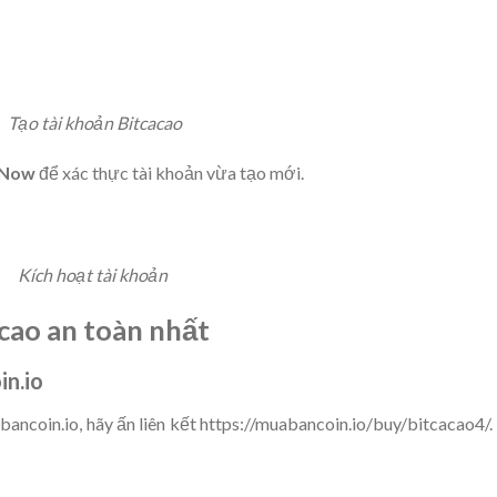
Tạo tài khoản Bitcacao
 Now
để xác thực tài khoản vừa tạo mới.
Kích hoạt tài khoản
cao an toàn nhất
in.io
ancoin.io, hãy ấn liên kết https://muabancoin.io/buy/bitcacao4/.